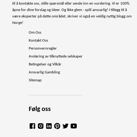
til å kontakte oss, stille spørsmål eller sende inn en vurdering. Vi er 100%
åpne for dine forslag og ideer. Og ikke glem - spill ansvarlig! I tillegg til å
være eksperter på dette området, skriver vi også en veldig nyttig blogg om
Norge!
Om Oss
Kontakt Oss
Personvernregler
Avsløring av tilknyttede selskaper
Betingelser og Vilkår
Ansvarlig Gambling
Sitemap
Følg oss