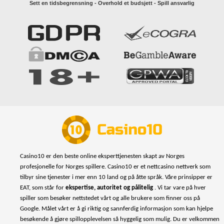
Sett en tidsbegrensning - Overhold et budsjett - Spill ansvarlig
Casino10 er den beste online eksperttjenesten skapt av Norges
profesjonelle for Norges spillere. Casino10 er et nettcasino nettverk som
tilbyr sine tjenester i mer enn 10 land og på åtte språk. Våre prinsipper er
EAT, som står for
ekspertise, autoritet og pålitelig
. Vi tar vare på hver
spiller som besøker nettstedet vårt og alle brukere som finner oss på
Google. Målet vårt er å gi riktig og sannferdig informasjon som kan hjelpe
besøkende å gjøre spillopplevelsen så hyggelig som mulig. Du er velkommen