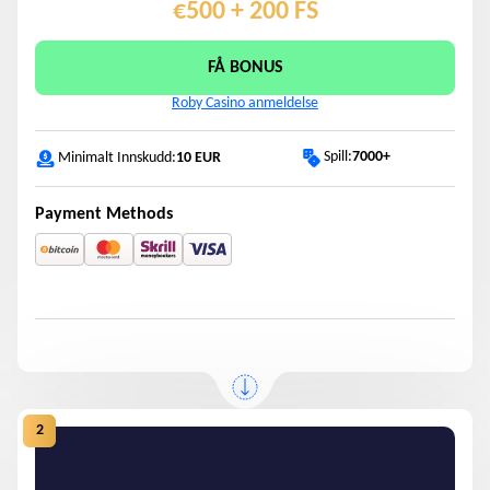
€500 + 200 FS
FÅ BONUS
Roby Casino anmeldelse
Spill:
7000+
Minimalt Innskudd:
10 EUR
Payment Methods