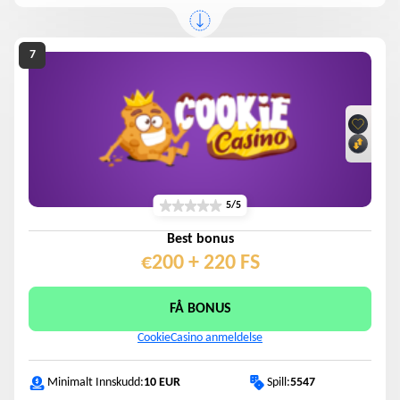
5/5
Best bonus
€200 + 220 FS
FÅ BONUS
CookieCasino anmeldelse
Spill:
5547
Minimalt Innskudd:
10 EUR