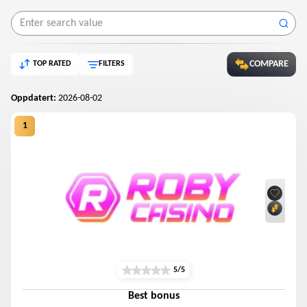
mobilversjonene av casinoene, har VISA betalingssystem blitt en trofast og
Velkomstbonus
€10000
foretrukket operatør for millioner av spillere verden over.
5000 kr
€12000
En annen stor grunn til at folk velger å bruke VISA er gebyrene. Med
mange andre betalingsalternativer har gebyrer for både å sette inn og ta
COMPARE
FÅ BONUS
TOP RATED
FILTERS
43
stemmer
ut penger, er VISA helt gratis å bruke. Dessuten er sikkerhetsnivåene
utrolig høye, og det er derfor VISA blir ansett som en av de sikreste
Oppdatert:
2026-08-02
betalingsmåtene på nettet.
Denne artikkelen vil fortelle deg alt om fordeler og ulemper med med Visa
uttak , deres viktigste funksjoner og hvordan bruke dette fleksible
betalingssystemet. Du vil også lære om hvilke typer casinoer som godtar
VISA, samt en oversikt over hvilke spilloperatører som aksepterer VISA
som betalingsmetode.
5/5
Best bonus