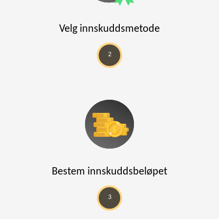
Velg innskuddsmetode
2
Bestem innskuddsbeløpet
3