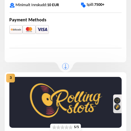
Spill:
7500+
Minimalt Innskudd:
10 EUR
Payment Methods
5/5