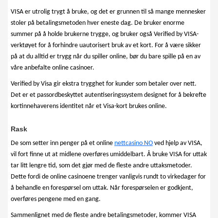
VISA er utrolig trygt å bruke, og det er grunnen til så mange mennesker
stoler på betalingsmetoden hver eneste dag. De bruker enorme
summer på å holde brukerne trygge, og bruker også Verified by VISA-
verktøyet for å forhindre uautorisert bruk av et kort. For å være sikker
på at du alltid er trygg når du spiller online, bør du bare spille på en av
våre anbefalte online casinoer.
Verified by Visa gir ekstra trygghet for kunder som betaler over nett.
Det er et passordbeskyttet autentiseringssystem designet for å bekrefte
kortinnehaverens identitet når et Visa-kort brukes online.
Rask
De som setter inn penger på et online
nettcasino NO
ved hjelp av VISA,
vil fort finne ut at midlene overføres umiddelbart. Å bruke VISA for uttak
tar litt lengre tid, som det gjør med de fleste andre uttaksmetoder.
Dette fordi de online casinoene trenger vanligvis rundt to virkedager for
å behandle en forespørsel om uttak. Når forespørselen er godkjent,
overføres pengene med en gang.
Sammenlignet med de fleste andre betalingsmetoder, kommer VISA