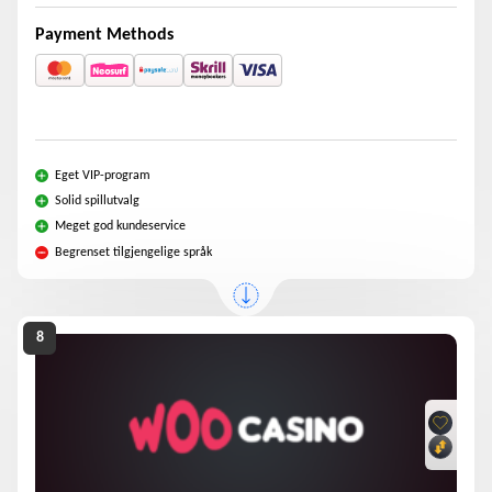
Payment Methods
Eget VIP-program
Solid spillutvalg
Meget god kundeservice
Begrenset tilgjengelige språk