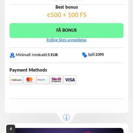
Best bonus
€500 + 100 FS
FÅ BONUS
Rolling Slots anmeldelse
Spill:
2395
Minimalt Innskudd:
5 EUR
Payment Methods