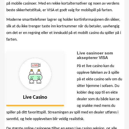
på mobile casinoer. Med en rekke kortalternativer og noen av verdens
beste sikkerhetstiltak, er VISA et godt valg for mobilspill på farten.
Moderne smarttelefoner lagrer og holder kortinformasjonen din sikker,
slik at du ikke trenger taste inn kortnummer når du betaler, uavhengig
om det er en regning eller et innskudd på et mobilt casino du spiller på i
farten.
Live casinoer som
aksepterer VISA
På et live casino kan du
oppleve følelsen av å spille
på et ekte casino selv om du
sitter hjemme i sofaen. Du
kobler deg opp til en ekte
Live Casino
dealer som du både kan se
og snakke med mens du
spiller på ditt favorittspill. Streamingen av spill med en dealer utføres i
sanntid, og hele opplevelsen blir veldig realistisk.
De største online casinoene tilbyr en egen Live casino seksjon, og alle