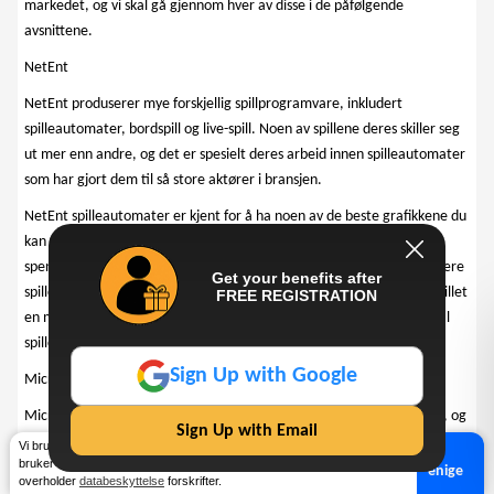
markedet, og vi skal gå gjennom hver av disse i de påfølgende
avsnittene.
NetEnt
NetEnt produserer mye forskjellig spillprogramvare, inkludert
spilleautomater, bordspill og live-spill. Noen av spillene deres skiller seg
ut mer enn andre, og det er spesielt deres arbeid innen spilleautomater
som har gjort dem til så store aktører i bransjen.
NetEnt spilleautomater er kjent for å ha noen av de beste grafikkene du
kan finne i sjangeren, kombinert med fantastiske animasjoner og
spennende spillfunksjoner. Gonzo’s Quest er en av deres mest populære
Get your benefits after
spilleautomater, med fantastisk grafikk og funksjoner. I tillegg har spillet
FREE REGISTRATION
en meget høy RTP på hele 96%, som også tiltrekker mange spillere til
spillet.
Sign Up with Google
Microgaming
Microgaming er fortsatt en av de fremste uavhengige spillutviklerne, og
Sign Up with Email
en av de store aktørene i bransjen. Spillene deres blir konsekvent
Vi bruker informasjonskapsler for å forbedre brukeropplevelsen. Hvis du
A
A
A
A
Bli
bruker tjenestene våre, godtar du bruk av informasjonskapsler og
rangert som favoritter av mange spillere, og jackpottene deres er noen
enige
overholder
databeskyttelse
forskrifter.
av de største du finner på internett. Når de fortsetter å utvikle spill for