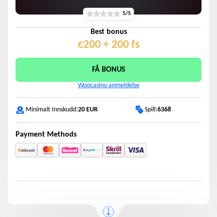
5/5
Best bonus
€200 + 200 fs
FÅ BONUS
Woocasino anmeldelse
Spill:
6368
Minimalt Innskudd:
20 EUR
Payment Methods