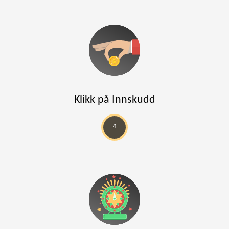
Klikk på Innskudd
4