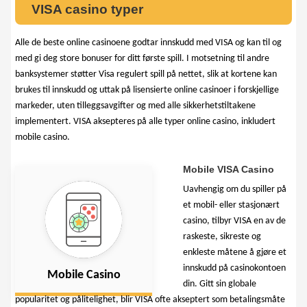
VISA casino typer
Alle de beste online casinoene godtar innskudd med VISA og kan til og
med gi deg store bonuser for ditt første spill. I motsetning til andre
banksystemer støtter Visa regulert spill på nettet, slik at kortene kan
brukes til innskudd og uttak på lisensierte online casinoer i forskjellige
markeder, uten tilleggsavgifter og med alle sikkerhetstiltakene
implementert. VISA aksepteres på alle typer online casino, inkludert
mobile casino.
Mobile VISA Casino
Uavhengig om du spiller på
et mobil- eller stasjonært
casino, tilbyr VISA en av de
raskeste, sikreste og
enkleste måtene å gjøre et
innskudd på casinokontoen
Mobile Casino
din. Gitt sin globale
popularitet og pålitelighet, blir VISA ofte akseptert som betalingsmåte