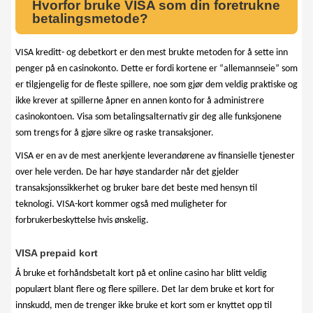
Hvorfor bruke VISA som din foretrukne
betalingsmetode?
VISA kreditt- og debetkort er den mest brukte metoden for å sette inn
penger på en casinokonto. Dette er fordi kortene er “allemannseie” som
er tilgjengelig for de fleste spillere, noe som gjør dem veldig praktiske og
ikke krever at spillerne åpner en annen konto for å administrere
casinokontoen. Visa som betalingsalternativ gir deg alle funksjonene
som trengs for å gjøre sikre og raske transaksjoner.
VISA er en av de mest anerkjente leverandørene av finansielle tjenester
over hele verden. De har høye standarder når det gjelder
transaksjonssikkerhet og bruker bare det beste med hensyn til
teknologi. VISA-kort kommer også med muligheter for
forbrukerbeskyttelse hvis ønskelig.
VISA prepaid kort
Å bruke et forhåndsbetalt kort på et online casino har blitt veldig
populært blant flere og flere spillere. Det lar dem bruke et kort for
innskudd, men de trenger ikke bruke et kort som er knyttet opp til