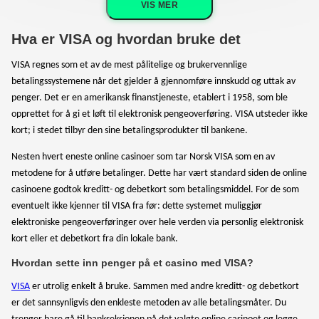
This is a war against democratic values, human rights
VIS MER
and peace. We can make impact and help with our
donations.
Hva er VISA og hvordan bruke det
VISA regnes som et av de mest pålitelige og brukervennlige
Donate Option 1
betalingssystemene når det gjelder å gjennomføre innskudd og uttak av
penger. Det er en amerikansk finanstjeneste, etablert i 1958, som ble
Donate Option 2
opprettet for å gi et løft til elektronisk pengeoverføring. VISA utsteder ikke
kort; i stedet tilbyr den sine betalingsprodukter til bankene.
Nesten hvert eneste online casinoer som tar Norsk VISA som en av
metodene for å utføre betalinger. Dette har vært standard siden de online
casinoene godtok kreditt- og debetkort som betalingsmiddel. For de som
eventuelt ikke kjenner til VISA fra før: dette systemet muliggjør
elektroniske pengeoverføringer over hele verden via personlig elektronisk
kort eller et debetkort fra din lokale bank.
Hvordan sette inn penger på et casino med VISA?
VISA
er utrolig enkelt å bruke. Sammen med andre kreditt- og debetkort
er det sannsynligvis den enkleste metoden av alle betalingsmåter. Du