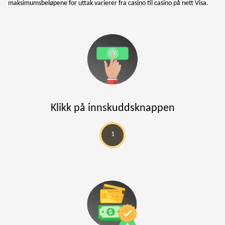
maksimumsbeløpene for uttak varierer fra casino til casino på nett Visa.
Klikk på innskuddsknappen
1