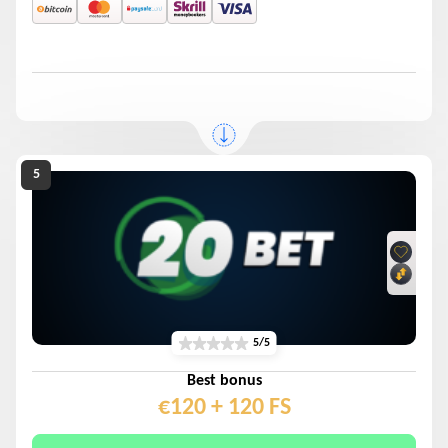
5/5
Best bonus
€120 + 120 FS