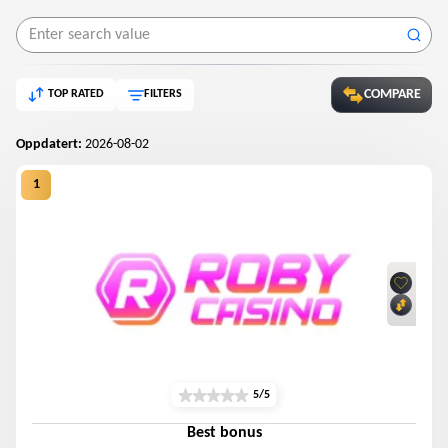
Velkomstbonus
€10000
betalingsmetodene på nettkasinoer. Selskapet er Visas største konkurrent
5000 kr
og er tilgjengelig på over 25 000 steder hele verden. De fleste
€12000
nettbutikker og selvfølgelig de beste nettcasinoene aksepterer
MasterCard. Hvis du søker etter informasjon om de beste nettcasinoene
FÅ BONUS
COMPARE
TOP RATED
FILTERS
43
stemmer
som jobber med å bruke denne betalingsmetoden, så har du kommet til
rett sted. Vi har samlet for deg alle fordeler og ulemper ved å bruke
Oppdatert:
2026-08-02
MasterCard på casinoer.
De fleste nettkasinoer aksepterer MasterCard som betalingsmiddel. Vi
viser deg hvordan du registrerer deg, hvordan du overfører penger til og
fra din Mastercard kasinokonto og ikke minst gir deg fordeler og ulemper
med bruk at denne betalingsmetoden
5/5
Best bonus