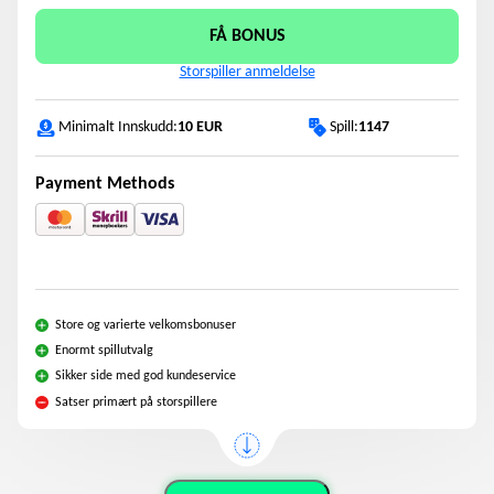
FÅ BONUS
Storspiller anmeldelse
Spill:
1147
Minimalt Innskudd:
10 EUR
Payment Methods
Store og varierte velkomsbonuser
Enormt spillutvalg
Sikker side med god kundeservice
Satser primært på storspillere
We stand with people of Ukraine.
Russia is not “just” attacking the Ukraine people.