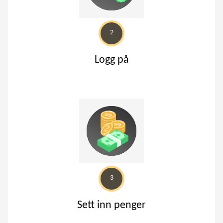
2
Logg på
3
Sett inn penger