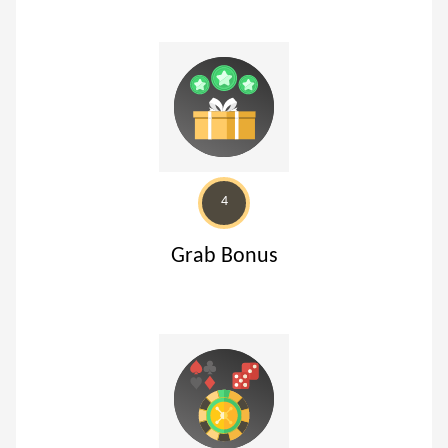
4
Grab Bonus