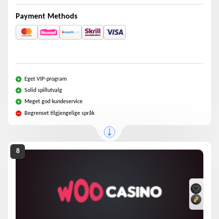
Payment Methods
Eget VIP-program
Solid spillutvalg
Meget god kundeservice
Begrenset tilgjengelige språk