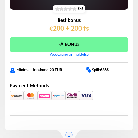
5/5
Best bonus
€200 + 200 fs
FÅ BONUS
Woocasino anmeldelse
Spill:
6368
Minimalt Innskudd:
20 EUR
Payment Methods