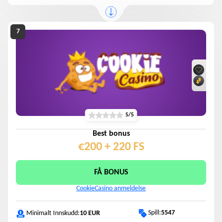
5/5
Best bonus
€200 + 220 FS
FÅ BONUS
CookieCasino anmeldelse
Spill:
5547
Minimalt Innskudd:
10 EUR