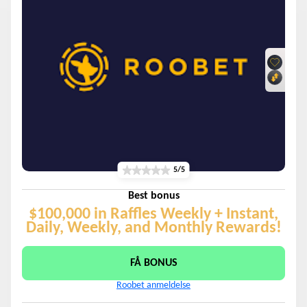
5/5
Best bonus
$100,000 in Raffles Weekly + Instant,
Daily, Weekly, and Monthly Rewards!
FÅ BONUS
Roobet anmeldelse