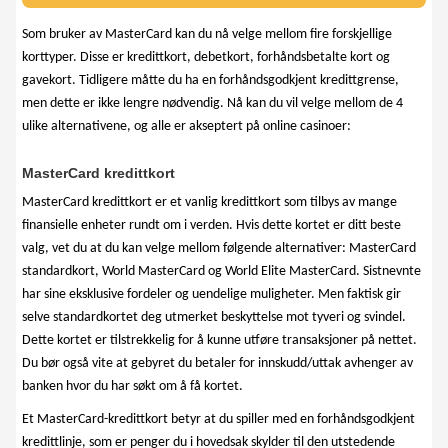
Som bruker av MasterCard kan du nå velge mellom fire forskjellige
korttyper. Disse er kredittkort, debetkort, forhåndsbetalte kort og
gavekort. Tidligere måtte du ha en forhåndsgodkjent kredittgrense,
men dette er ikke lengre nødvendig. Nå kan du vil velge mellom de 4
ulike alternativene, og alle er akseptert på online casinoer:
MasterCard kredittkort
MasterCard kredittkort er et vanlig kredittkort som tilbys av mange
finansielle enheter rundt om i verden. Hvis dette kortet er ditt beste
valg, vet du at du kan velge mellom følgende alternativer: MasterCard
standardkort, World MasterCard og World Elite MasterCard. Sistnevnte
har sine eksklusive fordeler og uendelige muligheter. Men faktisk gir
selve standardkortet deg utmerket beskyttelse mot tyveri og svindel.
Dette kortet er tilstrekkelig for å kunne utføre transaksjoner på nettet.
Du bør også vite at gebyret du betaler for innskudd/uttak avhenger av
banken hvor du har søkt om å få kortet.
Et MasterCard-kredittkort betyr at du spiller med en forhåndsgodkjent
kredittlinje, som er penger du i hovedsak skylder til den utstedende