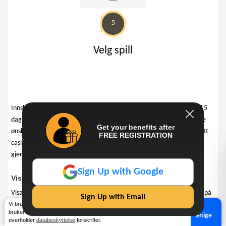
5
Velg spill
Innskudd med MasterCard er umiddelbare, mens uttak kan ta opptil 5
dager å bli behandlet. Det kan også være andre grunner til at du ikke
Get your benefits after
ønsker å bruke MasterCard som din foretrukne betlingsmetode på ditt
FREE REGISTRATION
casino. Heldigvis for deg er det mye å velge mellom, og her vil vi gå
gjennom noen av de mest populære alternativene du kan bruke:
Sign Up with Google
Visa
Visa er en merkevare du kan finne bokstavelig talt overalt, ikke bare på
Sign Up with Email
Vi bruker informasjonskapsler for å forbedre brukeropplevelsen. Hvis du
nettkasinoer. Det er like grunnleggende som muligheten til å betale
A
A
A
A
Bli
bruker tjenestene våre, godtar du bruk av informasjonskapsler og
enige
kontant i butikker, og av en eller annen grunn påstår enkelt at det mer
overholder
databeskyttelse
forskrifter.