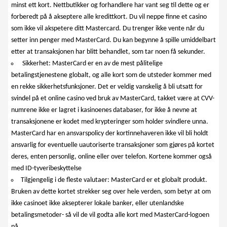
minst ett kort. Nettbutikker og forhandlere har vant seg til dette og er
forberedt på å akseptere alle kredittkort. Du vil neppe finne et casino
som ikke vil akspetere ditt Mastercard. Du trenger ikke vente når du
setter inn penger med MasterCard. Du kan begynne å spille umiddelbart
etter at transaksjonen har blitt behandlet, som tar noen få sekunder.
Sikkerhet: MasterCard er en av de mest pålitelige
betalingstjenestene globalt, og alle kort som de utsteder kommer med
en rekke sikkerhetsfunksjoner. Det er veldig vanskelig å bli utsatt for
svindel på et online casino ved bruk av MasterCard, takket være at CVV-
numrene ikke er lagret i kasinoenes databaser, for ikke å nevne at
transaksjonene er kodet med krypteringer som holder svindlere unna.
MasterCard har en ansvarspolicy der kortinnehaveren ikke vil bli holdt
ansvarlig for eventuelle uautoriserte transaksjoner som gjøres på kortet
deres, enten personlig, online eller over telefon. Kortene kommer også
med ID-tyveribeskyttelse
Tilgjengelig i de fleste valutaer: MasterCard er et globalt produkt.
Bruken av dette kortet strekker seg over hele verden, som betyr at om
ikke casinoet ikke aksepterer lokale banker, eller utenlandske
betalingsmetoder- så vil de vil godta alle kort med MasterCard-logoen
på.