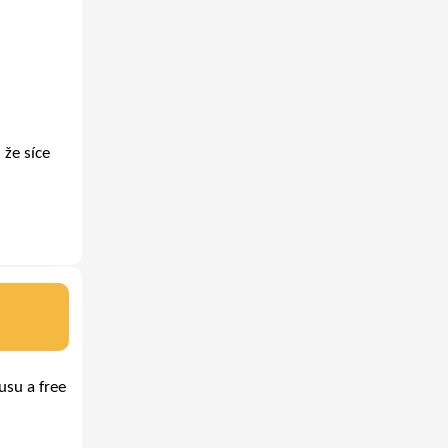
že síce
usu a free