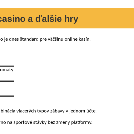
casino a ďalšie hry
o je dnes štandard pre väčšinu online kasín.
utomaty
mbinácia viacerých typov zábavy v jednom účte.
ovno na športové stávky bez zmeny platformy.
We stand with people of Ukraine.
Russia is not “just” attacking the Ukraine people.