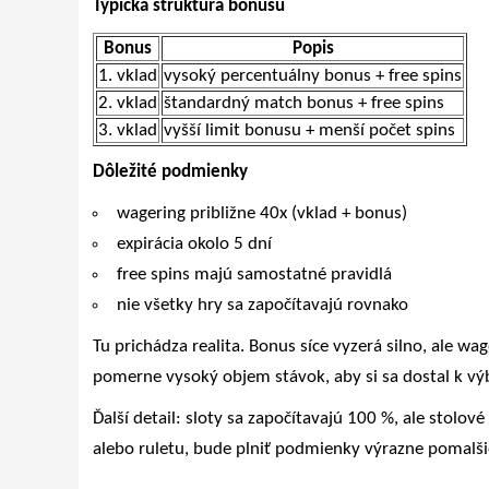
Typická štruktúra bonusu
Bonus
Popis
1. vklad
vysoký percentuálny bonus + free spins
2. vklad
štandardný match bonus + free spins
3. vklad
vyšší limit bonusu + menší počet spins
Dôležité podmienky
wagering približne 40x (vklad + bonus)
expirácia okolo 5 dní
free spins majú samostatné pravidlá
nie všetky hry sa započítavajú rovnako
Tu prichádza realita. Bonus síce vyzerá silno, ale 
pomerne vysoký objem stávok, aby si sa dostal k vý
Ďalší detail: sloty sa započítavajú 100 %, ale stolov
alebo ruletu, bude plniť podmienky výrazne pomalši