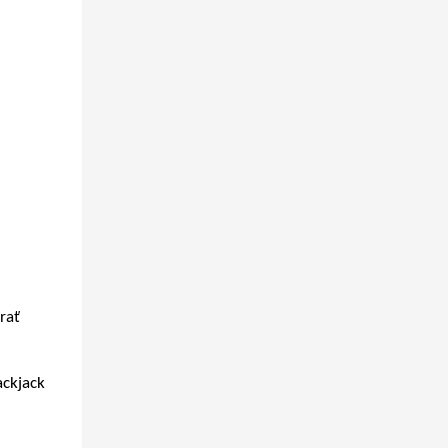
rať
ackjack