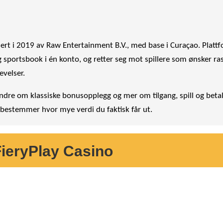
sert i 2019 av Raw Entertainment B.V., med base i Curaçao. Platt
 sportsbook i én konto, og retter seg mot spillere som ønsker ra
evelser.
ndre om klassiske bonusopplegg og mer om tilgang, spill og betal
r bestemmer hvor mye verdi du faktisk får ut.
FieryPlay Casino