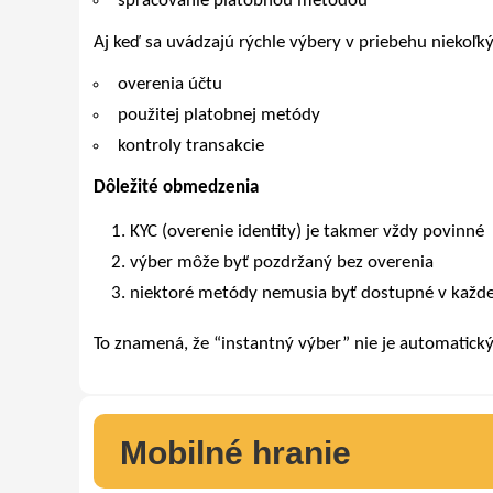
spracovanie platobnou metódou
Aj keď sa uvádzajú rýchle výbery v priebehu niekoľkýc
overenia účtu
použitej platobnej metódy
kontroly transakcie
Dôležité obmedzenia
KYC (overenie identity) je takmer vždy povinné
výber môže byť pozdržaný bez overenia
niektoré metódy nemusia byť dostupné v každej
To znamená, že “instantný výber” nie je automatický
Mobilné hranie