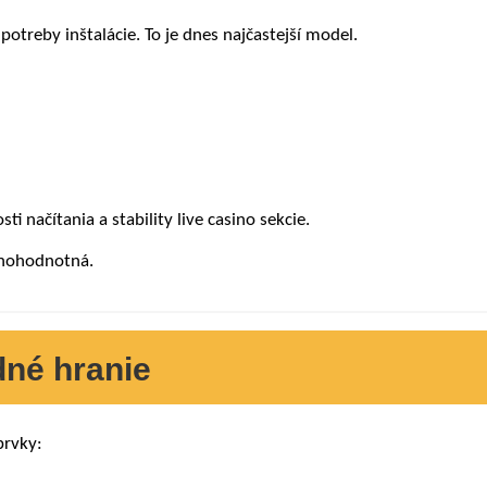
potreby inštalácie. To je dnes najčastejší model.
ti načítania a stability live casino sekcie.
plnohodnotná.
né hranie
prvky: